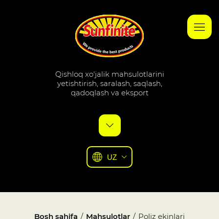
Qishloq xo'jalik mahsulotlarini
yetishtirish, saralash, saqlash,
qadoqlash va eksport
UZ
Bosh sahifa
/
Mahsulotlar
/
Poliz ekinlari