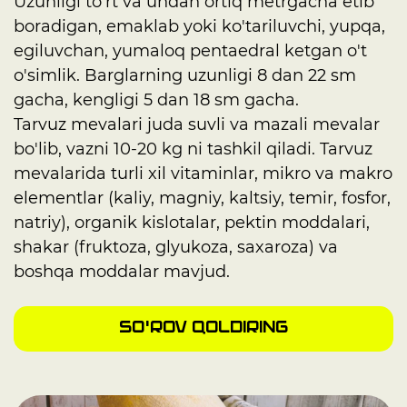
Uzunligi to'rt va undan ortiq metrgacha etib
boradigan, emaklab yoki ko'tariluvchi, yupqa,
egiluvchan, yumaloq pentaedral ketgan o't
o'simlik. Barglarning uzunligi 8 dan 22 sm
gacha, kengligi 5 dan 18 sm gacha.
Tarvuz mevalari juda suvli va mazali mevalar
bo'lib, vazni 10-20 kg ni tashkil qiladi. Tarvuz
mevalarida turli xil vitaminlar, mikro va makro
elementlar (kaliy, magniy, kaltsiy, temir, fosfor,
natriy), organik kislotalar, pektin moddalari,
shakar (fruktoza, glyukoza, saxaroza) va
boshqa moddalar mavjud.
So'rov qoldiring