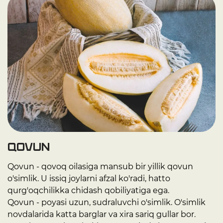
Qovun
Qovun - qovoq oilasiga mansub bir yillik qovun
o'simlik. U issiq joylarni afzal ko'radi, hatto
qurg'oqchilikka chidash qobiliyatiga ega.
Qovun - poyasi uzun, sudraluvchi o'simlik. O'simlik
novdalarida katta barglar va xira sariq gullar bor.