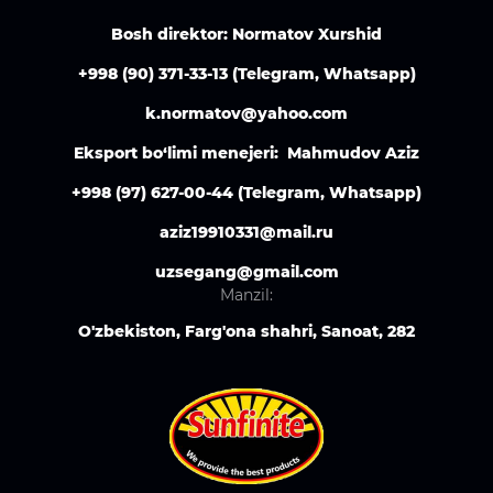
Bosh direktor: Normatov Xurshid
+998 (90) 371-33-13 (Telegram, Whatsapp)
k.normatov@yahoo.com
Eksport bo‘limi menejeri: Mahmudov Aziz
+998 (97) 627-00-44 (Telegram, Whatsapp)
aziz19910331@mail.ru
uzsegang@gmail.com
Manzil:
O'zbekiston, Farg'ona shahri, Sanoat, 282