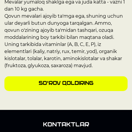
Mevalar yumaloq shaklga ega va juda katta - vazni 1
dan 10 kg gacha.
Qovun mevalari ajoyib ta'mga ega, shuning uchun
ular deyarli butun dunyoga tarqalgan. Ammo,
qovun o'zining ajoyib ta'midan tashqari, ozuqa
moddalarining boy tarkibi bilan maqtana oladi.
Uning tarkibida vitaminlar (A, B, C, E, P), iz
elementlari (kaliy, natriy, rux, temir, yod), organik
kislotalar, tolalar, karotin, aminokislotalar va shakar
(fruktoza, glyukoza, saxaroza) mavjud.
So'rov qoldiring
Kontaktlar